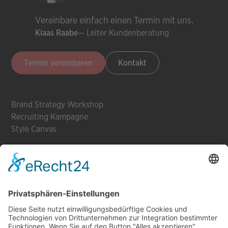
Vereinbare einfach einen Termin mit uns.
— Leiter Kundenberatung
Klaas Raabe
Termin vereinbaren
Kontakt
Brand Strategy Workshop
Recruiting Kampagne
Style Canvas
Employer Branding
Webflow
Kampagnen
Brand Design Roast